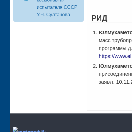
испытателя СССР
У.Н. Султанова
РИД
Юлмухаметов
масс трубопр
программы дл
https://www.e
Юлмухаметов
присоединен
заявл. 10.11