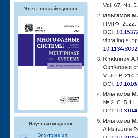
Vol. 67. No. 5
Электронный журнал
Ильгамов М.
ПМТФ. 2022. Т
DOI:
10.1537
vibrating supp
10.1134/S00
Khakimov A.
Conference on
V. 40. P. 214–
DOI:
10.1016/
Ильгамов М.
№ 3. С. 5-11.
DOI:
10.3104
Ильгамов М.
Научные издания
// Известия 
Электронная
DOI:
10.3185