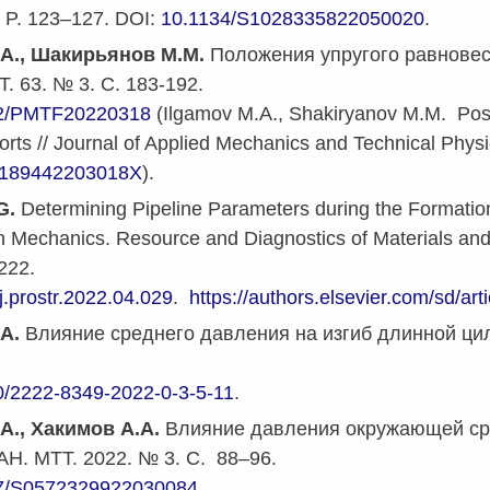
. P. 123–127.
DOI:
10.1134/S1028335822050020
.
А., Шакирьянов М.М.
Положения упругого равновес
. 63. № 3. С. 183-192.
2/PMTF20220318
(
Ilgamov
M
.
A
.,
Shakiryanov M.M. Positi
orts // Journal of Applied Mechanics and Technical Physi
2189442203018X
).
G.
Determining Pipeline Parameters during the Formation 
 Mechanics. Resource and Diagnostics of Materials and St
222.
j.prostr.2022.04.029
.
https://authors.elsevier.com/sd/a
А.
Влияние среднего давления на изгиб длинной ци
0/2222-8349-2022-0-3-5-11
.
А., Хакимов А.А.
Влияние давления окружающей ср
РАН. МТТ. 2022. № 3. С. 88–96.
7/S0572329922030084
.