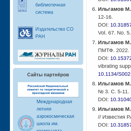
библиотечная
Ильгамов М
система
12-16.
DOI:
10.3185
Издательство СО
Vol. 67. No. 5
РАН
Ильгамов М.
ПМТФ. 2022. Т
DOI:
10.1537
vibrating supp
10.1134/S00
Сайты партнёров
Ильгамов М
№ 3. С. 5-11.
DOI:
10.3104
Международная
Ильгамов М.
летняя
аэрокосмическая
// Известия 
школа им.
DOI:
10.3185
космонавта-