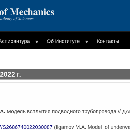
 of Mechanics
cademy of Sciences
Аспирантура
Об Институте
Контакты
022 г.
.А.
Модель всплытия подводного трубопровода // ДАН.
7/S2686740022030087
(Ilgamov M.A. Model of underwate