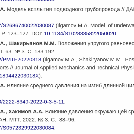
.А.
Модель всплытия подводного трубопровода // ДАН.
7/S2686740022030087
(Ilgamov M.A. Model of underwate
. P. 123–127.
DOI:
10.1134/S1028335822050020
.
А., Шакирьянов М.М.
Положения упругого равновес
. 63. № 3. С. 183-192.
2/PMTF20220318
(
Ilgamov
M
.
A
.,
Shakiryanov M.M. Positi
orts // Journal of Applied Mechanics and Technical Physi
2189442203018X
).
.А.
Влияние среднего давления на изгиб длинной цил
0/2222-8349-2022-0-3-5-11
.
А., Хакимов А.А.
Влияние давления окружающей ср
РАН. МТТ. 2022. № 3. С. 88–96.
7/S0572329922030084
.