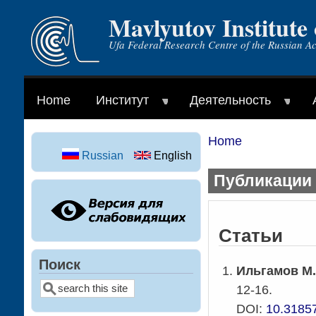
Mavlyutov Institute
Skip
to
Ufa Federal Research Centre of the Russian A
main
content
Home
Институт
Деятельность
Home
Breadcrumb
Russian
English
Публикации 2
Статьи
Поиск
Ильгамов М
Search
12-16.
DOI:
10.3185