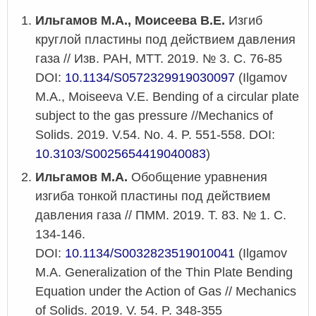
Ильгамов М.А., Моисеева В.Е.
Изгиб
круглой пластины под действием давления
газа // Изв. РАН, МТТ. 2019. № 3. С. 76-85
DOI:
10.1134/S0572329919030097
(Ilgamov
M.A., Moiseeva V.E. Bending of a circular plate
subject to the gas pressure //Mechanics of
Solids. 2019. V.54. No. 4. P. 551-558. DOI:
10.3103/S0025654419040083
)
Ильгамов М.А.
Обобщение уравнения
изгиба тонкой пластины под действием
давления газа // ПММ. 2019. Т. 83. № 1. С.
134-146.
DOI:
10.1134/S0032823519010041
(Ilgamov
M.A. Generalization of the Thin Plate Bending
Equation under the Action of Gas // Mechanics
of Solids. 2019. V. 54. P. 348-355