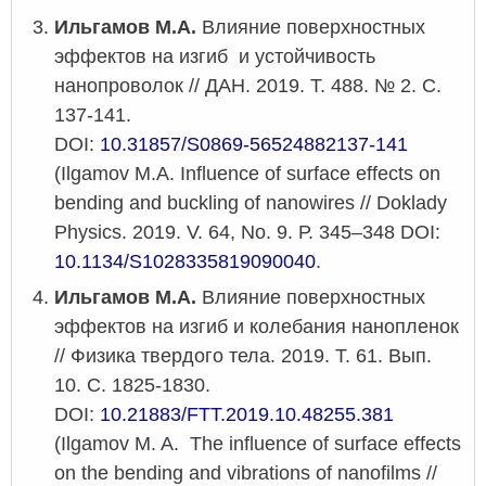
Ильгамов М.А.
Влияние поверхностных
эффектов на изгиб и устойчивость
нанопроволок // ДАН. 2019. Т. 488. № 2. С.
137-141.
DOI:
10.31857/S0869-56524882137-141
(Ilgamov M.A. Influence of surface effects on
bending and buckling of nanowires // Doklady
Physics. 2019. V. 64, No. 9. Р. 345–348 DOI:
10.1134/S1028335819090040
.
Ильгамов М.А.
Влияние поверхностных
эффектов на изгиб и колебания нанопленок
// Физика твердого тела. 2019. Т. 61. Вып.
10. С. 1825-1830.
DOI:
10.21883/FTT.2019.10.48255.381
(Ilgamov M. A. The influence of surface effects
on the bending and vibrations of nanofilms //