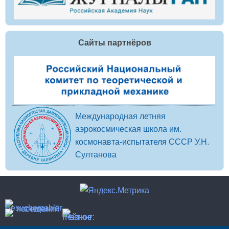
Сайты партнёров
Международная летняя
аэрокосмическая школа им.
космонавта-испытателя СССР У.Н.
Султанова