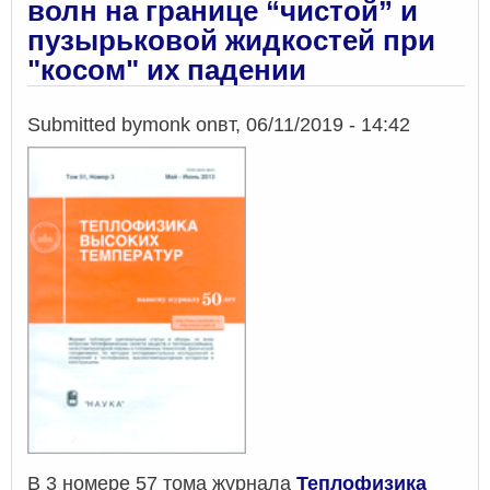
волн на границе “чистой” и
пузырьковой жидкостей при
"косом" их падении
Submitted by
monk
on
вт, 06/11/2019 - 14:42
В 3 номере 57 тома журнала
Теплофизика