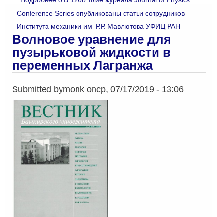
Подробнее
о В 1268 томе журнала Journal of Physics:
Conference Series опубликованы статьи сотрудников
Института механики им. Р.Р. Мавлютова УФИЦ РАН
Волновое уравнение для
пузырьковой жидкости в
переменных Лагранжа
Submitted by
monk
on
ср, 07/17/2019 - 13:06