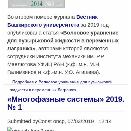
Во втором номере журнала
Вестник
Башкирского университета
за 2019 год
опубликована статья
«Волновое уравнение
для пузырьковой жидкости в переменных
Лагранжа»
, авторами которой являются
сотрудники Института механики им. Р.Р.
Мавлютова УФИЦ РАН (к.ф.-м.н. М.Н.
Галимзянов и к.ф.-м.н. У.О. Агишева).
Подробнее
о Волновое уравнение для пузырьковой
жидкости в переменных Лагранжа
«Многофазные системы» 2019.
№ 1
Submitted by
Const
on
ср, 07/03/2019 - 12:14