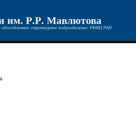
и им. Р.Р. Мавлютова
 обособленное структурное подразделение УФИЦ РАН
я