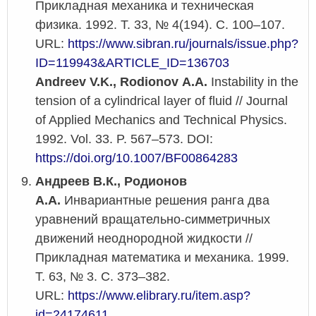
Прикладная механика и техническая
физика. 1992. Т. 33, № 4(194). С. 100–107.
URL:
https://www.sibran.ru/journals/issue.php?
ID=119943&ARTICLE_ID=136703
Andreev V.K., Rodionov A.A.
Instability in the
tension of a cylindrical layer of fluid // Journal
of Applied Mechanics and Technical Physics.
1992. Vol. 33. P. 567–573. DOI:
https://doi.org/10.1007/BF00864283
Андреев В.К., Родионов
А.А.
Инвариантные решения ранга два
уравнений вращательно-симметричных
движений неоднородной жидкости //
Прикладная математика и механика. 1999.
Т. 63, № 3. С. 373–382.
URL:
https://www.elibrary.ru/item.asp?
id=24174611