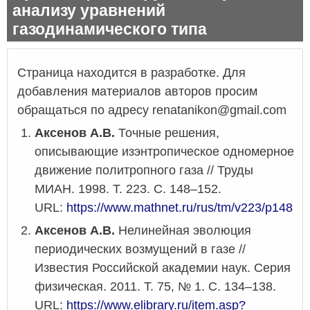
анализу уравнений
газодинамического типа
Страница находится в разработке. Для
добавления материалов авторов просим
обращаться по адресу renatanikon@gmail.com
Аксенов А.В.
Точные решения,
описывающие изэнтропическое одномерное
движение политропного газа // Труды
МИАН. 1998. Т. 223. С. 148–152.
URL:
https://www.mathnet.ru/rus/tm/v223/p148
Аксенов А.В.
Нелинейная эволюция
периодических возмущений в газе //
Известия Российской академии наук. Серия
физическая. 2011. Т. 75, № 1. С. 134–138.
URL:
https://www.elibrary.ru/item.asp?