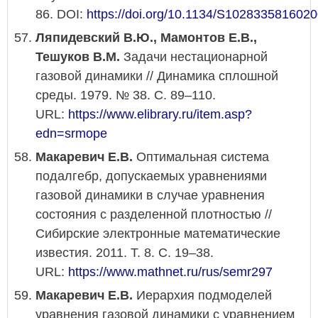
86. DOI:
https://doi.org/10.1134/S102833581602
Ляпидевский В.Ю., Мамонтов Е.В.,
Тешуков В.М.
Задачи нестационарной
газовой динамики // Динамика сплошной
среды. 1979. № 38. С. 89–110.
URL:
https://www.elibrary.ru/item.asp?
edn=srmope
Макаревич Е.В.
Оптимальная система
подалгебр, допускаемых уравнениями
газовой динамики в случае уравнения
состояния с разделенной плотностью //
Сибирские электронные математические
известия. 2011. Т. 8. С. 19–38.
URL:
https://www.mathnet.ru/rus/semr297
Макаревич Е.В.
Иерархия подмоделей
уравнения газовой динамики с уравнением