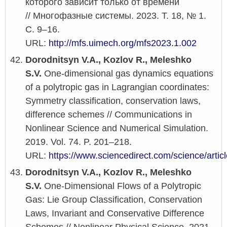
которого зависит только от времени
// Многофазные системы. 2023. Т. 18, № 1.
С. 9–16.
URL:
http://mfs.uimech.org/mfs2023.1.002
Dorodnitsyn V.A., Kozlov R., Meleshko
S.V.
One-dimensional gas dynamics equations
of a polytropic gas in Lagrangian coordinates:
Symmetry classification, conservation laws,
difference schemes // Communications in
Nonlinear Science and Numerical Simulation.
2019. Vol. 74. P. 201–218.
URL:
https://www.sciencedirect.com/science/arti
Dorodnitsyn V.A., Kozlov R., Meleshko
S.V.
One-Dimensional Flows of a Polytropic
Gas: Lie Group Classification, Conservation
Laws, Invariant and Conservative Difference
Schemes // Nonlinear Physical Science. 2021.