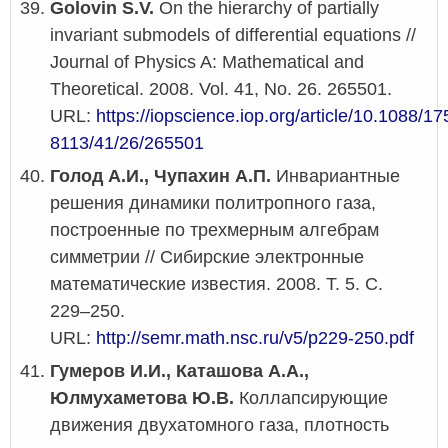
Golovin S.V.
On the hierarchy of partially
invariant submodels of differential equations //
Journal of Physics A: Mathematical and
Theoretical. 2008. Vol. 41, No. 26. 265501.
URL:
https://iopscience.iop.org/article/10.1088/17
8113/41/26/265501
Голод А.И., Чупахин А.П.
Инвариантные
решения динамики политропного газа,
построенные по трехмерным алгебрам
симметрии // Сибирские электронные
математические известия. 2008. Т. 5. С.
229–250.
URL:
http://semr.math.nsc.ru/v5/p229-250.pdf
Гумеров И.И., Каташова А.А.,
Юлмухаметова Ю.В.
Коллапсирующие
движения двухатомного газа, плотность