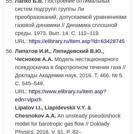
Лапко Б.В.
Построение оптимальных
систем подгрупп группы Ли
преобразований, допускаемой уравнениями
газовой динамики // Динамика сплошной
среды. 1973. Вып. 14. С. 112–119.
URL:
https://elibrary.ru/item.asp?id=63428745
Липатов И.И., Ляпидевский В.Ю.,
Чесноков А.А.
Модель нестационарного
псевдоскачка в баротропном течении газа //
Доклады Академии наук. 2016. Т. 466, № 5.
С. 545–549.
URL:
https://www.elibrary.ru/item.asp?
edn=vlpxrh
Lipatov I.I., Liapidevskii V.Y. &
Chesnokov A.A.
An unsteady pseudoshock
model for barotropic gas flow // Doklady
Physics. 2016. V. 61. P. 82–