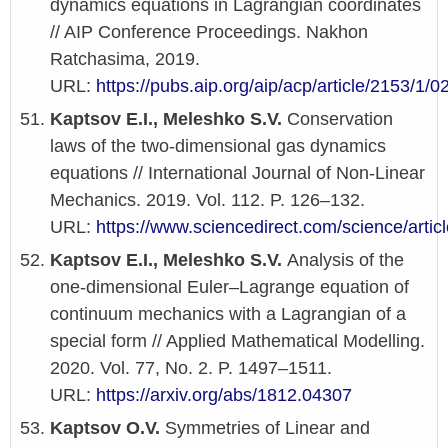
dynamics equations in Lagrangian coordinates
// AIP Conference Proceedings. Nakhon
Ratchasima, 2019.
URL:
https://pubs.aip.org/aip/acp/article/2153/1
Kaptsov E.I., Meleshko S.V.
Conservation
laws of the two-dimensional gas dynamics
equations // International Journal of Non-Linear
Mechanics. 2019. Vol. 112. P. 126–132.
URL:
https://www.sciencedirect.com/science/art
Kaptsov E.I., Meleshko S.V.
Analysis of the
one-dimensional Euler–Lagrange equation of
continuum mechanics with a Lagrangian of a
special form // Applied Mathematical Modelling.
2020. Vol. 77, No. 2. P. 1497–1511.
URL:
https://arxiv.org/abs/1812.04307
Kaptsov O.V.
Symmetries of Linear and