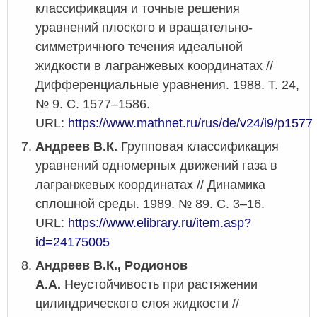
классификация и точные решения
уравнений плоского и вращательно-
симметричного течения идеальной
жидкости в лагранжевых координатах //
Дифференциальные уравнения. 1988. Т. 24,
№ 9. С. 1577–1586.
URL:
https://www.mathnet.ru/rus/de/v24/i9/p1577
Андреев В.К.
Групповая классификация
уравнений одномерных движений газа в
лагранжевых координатах // Динамика
сплошной среды. 1989. № 89. С. 3–16.
URL:
https://www.elibrary.ru/item.asp?
id=24175005
Андреев В.К., Родионов
А.А.
Неустойчивость при растяжении
цилиндрического слоя жидкости //