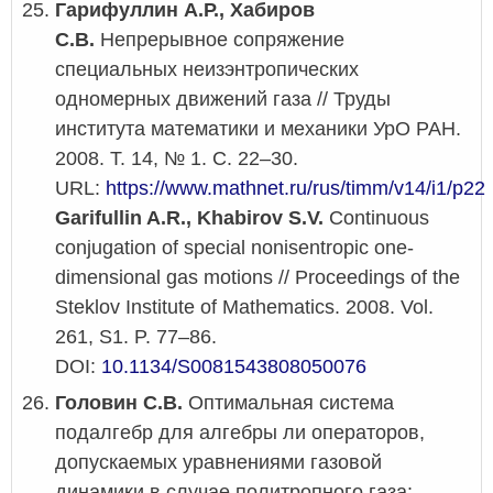
Гарифуллин А.Р., Хабиров
С.В.
Непрерывное сопряжение
специальных неизэнтропических
одномерных движений газа // Труды
института математики и механики УрО РАН.
2008. Т. 14, № 1. С. 22–30.
URL:
https://www.mathnet.ru/rus/timm/v14/i1/p22
Garifullin A.R., Khabirov S.V.
Continuous
conjugation of special nonisentropic one-
dimensional gas motions // Proceedings of the
Steklov Institute of Mathematics. 2008. Vol.
261, S1. P. 77–86.
DOI:
10.1134/S0081543808050076
Головин С.В.
Оптимальная система
подалгебр для алгебры ли операторов,
допускаемых уравнениями газовой
динамики в случае политропного газа: