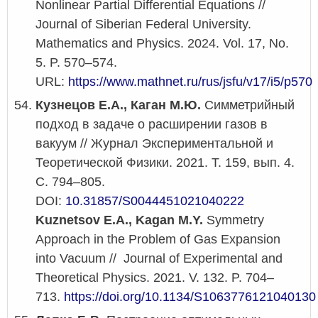
Nonlinear Partial Differential Equations //
Journal of Siberian Federal University.
Mathematics and Physics. 2024. Vol. 17, No.
5. P. 570–574.
URL:
https://www.mathnet.ru/rus/jsfu/v17/i5/p570
Кузнецов Е.А., Каган М.Ю.
Симметрийный
подход в задаче о расширении газов в
вакуум // Журнал Экспериментальной и
Теоретической Физики. 2021. Т. 159, вып. 4.
С. 794–805.
DOI:
10.31857/S0044451021040222
Kuznetsov E.A., Kagan M.Y.
Symmetry
Approach in the Problem of Gas Expansion
into Vacuum // Journal of Experimental and
Theoretical Physics. 2021. V. 132. P. 704–
713.
https://doi.org/10.1134/S1063776121040130