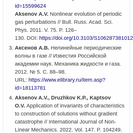
id=15599624
Aksenov A.V.
Nonlinear evolution of periodic
gas perturbations // Bull. Russ. Acad. Sci.
Phys. 2011. V. 75. P. 126–
130. DOI:
https://doi.org/10.3103/S10628738101
Аксенов А.В.
Нелинейные периодические
волны в газе // Известия Российской
академии наук. Механика жидкости и газа.
2012. № 5. С. 88–98.
URL:
https://www.elibrary.ru/item.asp?
id=18113781
Aksenov A.V., Druzhkov K.P., Kaptsov
O.V.
Application of invariants of characteristics
to construction of solutions without gradient
catastrophe // International Journal of Non-
Linear Mechanics. 2022. Vol. 147. P. 104249.