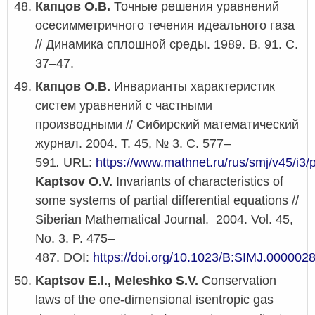
Капцов О.В.
Точные решения уравнений
осесимметричного течения идеального газа
//
Динамика сплошной среды
. 1989. В. 91. С.
37
–
47.
Капцов О.В.
Инварианты характеристик
систем уравнений с частными
производными // Сибирский математический
журнал. 2004. Т. 45, № 3. С. 577–
591
.
URL:
https://www.mathnet.ru/rus/smj/v45/i3/
Kaptsov O.V.
Invariants of characteristics of
some systems of partial differential equations //
Siberian Mathematical Journal. 2004. Vol. 45,
No. 3. P. 475–
487. DOI:
https://doi.org/10.1023/B:SIMJ.000002
Kaptsov E.I., Meleshko S.V.
Conservation
laws of the one-dimensional isentropic gas