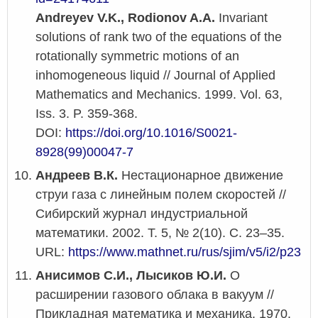
Andreyev V.K., Rodionov A.A.
Invariant
solutions of rank two of the equations of the
rotationally symmetric motions of an
inhomogeneous liquid // Journal of Applied
Mathematics and Mechanics. 1999. Vol. 63,
Iss. 3. P. 359-368.
DOI:
https://doi.org/10.1016/S0021-
8928(99)00047-7
Андреев В.К.
Нестационарное движение
струи газа с линейным полем скоростей //
Сибирский журнал индустриальной
математики. 2002. Т. 5, № 2(10). С. 23–35.
URL:
https://www.mathnet.ru/rus/sjim/v5/i2/p23
Анисимов С.И., Лысиков Ю.И.
О
расширении газового облака в вакуум //
Прикладная математика и механика. 1970.