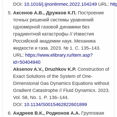
DOI:
10.1016/j.ijnonlinmec.2022.104249
URL:
htt
Аксенов А.В., Дружков К.П.
Построение
точных решений системы уравнений
одномерной газовой динамики без
градиентной катастрофы // Известия
Российской академии наук. Механика
жидкости и газа. 2023. № 1. С. 135–143.
URL:
https://www.elibrary.ru/item.asp?
id=50404940
Aksenov A.V., Druzhkov K.P.
Construction of
Exact Solutions of the System of One-
Dimensional Gas Dynamics Equations without
Gradient Catastrophe // Fluid Dynamics. 2023.
Vol. 58, No. 1. P. 136–144.
DOI:
10.1134/S0015462822601899
Андреев В.К., Родионов А.А.
Групповая