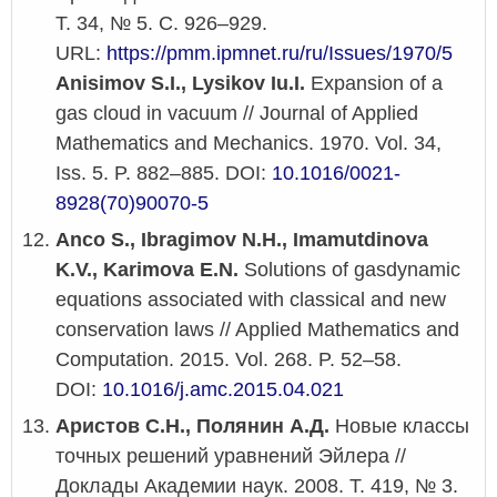
Т. 34, № 5. С. 926–929.
URL:
https://pmm.ipmnet.ru/ru/Issues/1970/5
Anisimov S.I., Lysikov Iu.I.
Expansion of a
gas cloud in vacuum // Journal of Applied
Mathematics and Mechanics. 1970. Vol. 34,
Iss. 5. P. 882–885. DOI:
10.1016/0021-
8928(70)90070-5
Anco S., Ibragimov N.H., Imamutdinova
K.V., Karimova E.N.
Solutions of gasdynamic
equations associated with classical and new
conservation laws // Applied Mathematics and
Computation. 2015. Vol. 268. P. 52–58.
DOI:
10.1016/j.amc.2015.04.021
Аристов С.Н., Полянин А.Д.
Новые классы
точных решений уравнений Эйлера //
Доклады Академии наук. 2008. Т. 419, № 3.