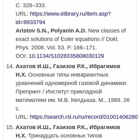
С. 328–333.
URL:
https://www.elibrary.ru/item.asp?
id=9933794
Aristov S.N., Polyanin A.D.
New classes of
exact solutions of Euler equations // Dokl.
Phys. 2008. Vol. 53. P. 166–171.
DOI:
10.1134/S1028335808030129
Ахатов И.Ш., Газизов Р.К., Ибрагимов
Н.Х.
Основные типы инвариантных
уравнений одномерной газовой динамики:
Препринт / Институт прикладной
математики им. М.В. Келдыша. М., 1988. 26
с.
URL:
https://search.rsl.ru/ru/record/01001406280
Ахатов И.Ш., Газизов Р.К., Ибрагимов
Н.Х.
Тринадцать основных типов