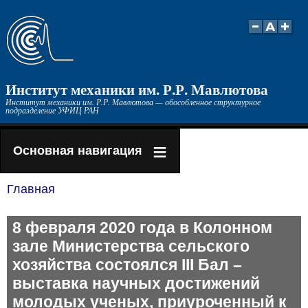
Перейти
к
основному
содержанию
Институт механики им. Р.Р. Мавлютова
Институт механики им. Р.Р. Мавлютова — обособленное структурное
подразделение УФИЦ РАН
Основная навигация
Главная
Строка
навигации
8 февраля 2020 года в Колонном
зале Министерства сельского
хозяйства состоялся III Бал –
выставка научных достижений
молодых ученых, приуроченный к