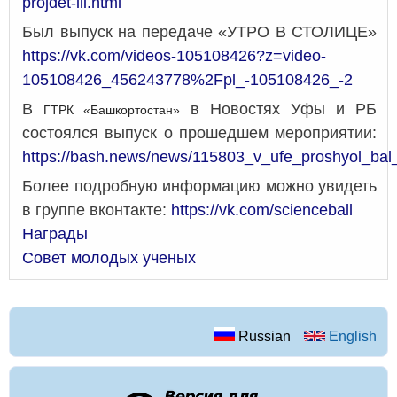
projdet-iii.html
Был выпуск на передаче «УТРО В СТОЛИЦЕ»
https://vk.com/videos-105108426?z=video-
105108426_456243778%2Fpl_-105108426_-2
В
в Новостях Уфы и РБ
ГТРК «Башкортостан»
состоялся выпуск о прошедшем мероприятии:
https://bash.news/news/115803_v_ufe_proshyol_ba
Более подробную информацию можно увидеть
в группе вконтакте:
https://vk.com/scienceball
Награды
Совет молодых ученых
Russian
English