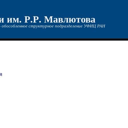
и им. Р.Р. Мавлютова
 обособленное структурное подразделение УФИЦ РАН
я