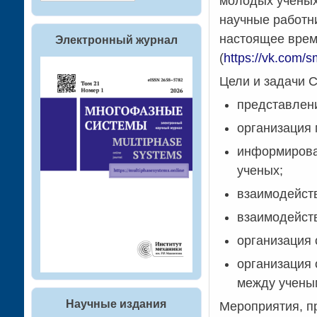
молодых ученых
научные работни
настоящее врем
Электронный журнал
(
https://vk.com/s
Цели и задачи С
представлен
организация
информирова
ученых;
взаимодейст
взаимодейст
организация 
организация 
между учены
Научные издания
Мероприятия, п