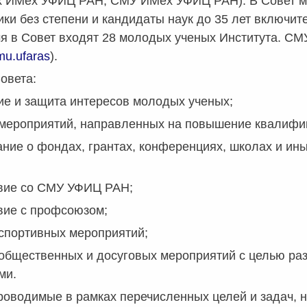
 ИМех УФИЦ РАН, СМУ ИМех УФИЦ РАН). В Совет мо
ки без степени и кандидаты наук до 35 лет включите
я в Совет входят 28 молодых ученых Института. СМ
mu.ufaras
).
овета:
ие и защита интересов молодых ученых;
 мероприятий, направленных на повышение квалифи
ние о фондах, грантах, конференциях, школах и ин
вие со СМУ УФИЦ РАН;
вие с профсоюзом;
спортивных мероприятий;
общественных и досуговых мероприятий с целью раз
ми.
роводимые в рамках перечисленных целей и задач,